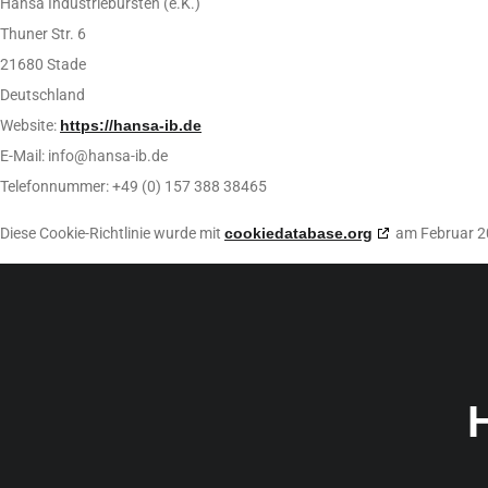
Hansa Industriebürsten (e.K.)
Thuner Str. 6
21680 Stade
Deutschland
Website:
https://hansa-ib.de
E-Mail:
info@
hansa-ib.de
Telefonnummer: +49 (0) 157 388 38465
Diese Cookie-Richtlinie wurde mit
cookiedatabase.org
am Februar 20